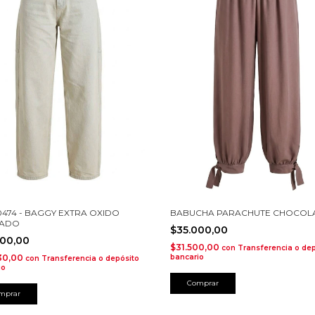
10474 - BAGGY EXTRA OXIDO
BABUCHA PARACHUTE CHOCOL
ZADO
$35.000,00
700,00
$31.500,00
con
Transferencia o dep
30,00
bancario
con
Transferencia o depósito
io
Comprar
mprar