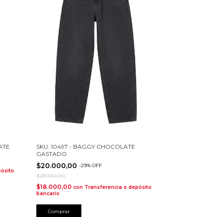
ATE
SKU: 10497 - BAGGY CHOCOLATE
GASTADO
$20.000,00
-
29
%
OFF
ósito
$28.100,00
$18.000,00
con
Transferencia o depósito
bancario
Comprar