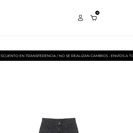
0
NTO EN TRANSFERENCIA / NO SE REALIZAN CAMBIOS • ENVÍOS A TODO EL P