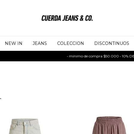
NEW IN
JEANS
COLECCION
DISCONTINUOS
• mínimo de compra $50.000 • 10% DESCUE
.