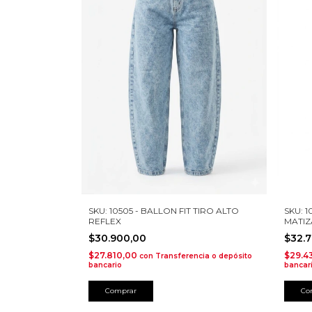
SKU: 10505 - BALLON FIT TIRO ALTO
SKU: 
REFLEX
MATI
$30.900,00
$32.
$27.810,00
$29.4
con
Transferencia o depósito
bancario
bancar
Comprar
Co