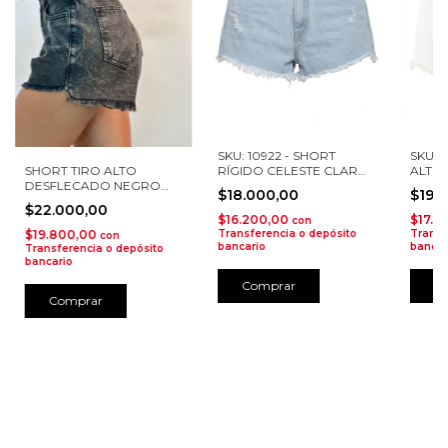
SKU: 10922 - SHORT
SKU: 
SHORT TIRO ALTO
RÍGIDO CELESTE CLARO
ALTO 
DESFLECADO NEGRO
REFLEX
$18.000,00
$19.
GASTADO
$22.000,00
$16.200,00
$17.1
con
$19.800,00
Transferencia o depósito
Transf
con
bancario
bancar
Transferencia o depósito
bancario
Comprar
C
Comprar