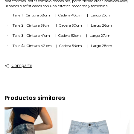
plataformas, botas cortas o mocasines, permitiendo crear looks casuales,
urbanos o sofisticados con una estética moderna y femenina.
·
Talle
1
Cintu
ra
38cm
| Cadera
48cm
| Largo
25cm
·
Talle
2
: Cintura
39cm
| Cadera
50cm
| Largo
26cm
·
Talle
3
: Cintura
41cm
| Cadera
52cm
| Largo
27cm
·
Talle
4:
Cintura
42 cm
| Cadera
54cm
| Largo
28cm
Compartir
Productos similares