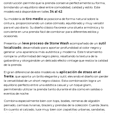
construcción permite que la prenda conserve perfectamente su forma,
brindando un equilibrio ideal entre comodidad, calidad y estilo. Este
modelo está disponible en talles
34 al 42
.
Su moldería de
tiro medio
se posiciona de forma natural sobre la
cintura, proporcionando un calce cómodo, equilibrado y muy versátil
para el uso diario. Su diseño clásico favorece una silueta armónica y lo
convierte en una prenda fácil de combinar para diferentes estilos y
ocasiones.
Presenta un
leve proceso de Stone Wash
acompañado de un
sutil
localizado
, desarrollado para aportar profundidad al color negro y
generar una apariencia más auténtica y moderna. Este tratamiento
rompe la uniformidad del negro pleno, resaltando la textura de la
gabardina y otorgándole un delicado efecto vintage que realza la calidad
de la prenda.
El gran diferencial de este modelo es la
aplicación de strass en el
frente
, que aporta un brillo elegante y sutil, elevando el diseño sin perder
la versatilidad de un short negro clásico. Esta combinación logra un
equilibrio perfecto entre una estética casual y un toque glam,
permitiendo utilizar la prenda tanto durante el día como en salidas o
eventos de noche.
Combina especialmente bien con tops, bodies, remeras de algodón
peinado, camisas livianas, blazers y prendas de la colección Cuerda Jeans.
En cuanto al calzado, luce muy bien con zapatillas urbanas, sandalias,